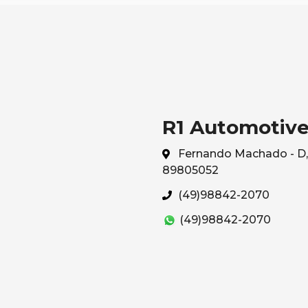
R1 Automotiv
Fernando Machado - D, 
89805052
(49)98842-2070
(49)98842-2070