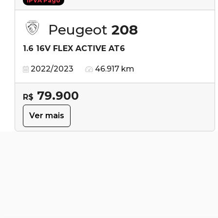
IPVA Pago
Peugeot
208
1.6 16V FLEX ACTIVE AT6
2022/2023
46.917 km
79.900
R$
Ver mais