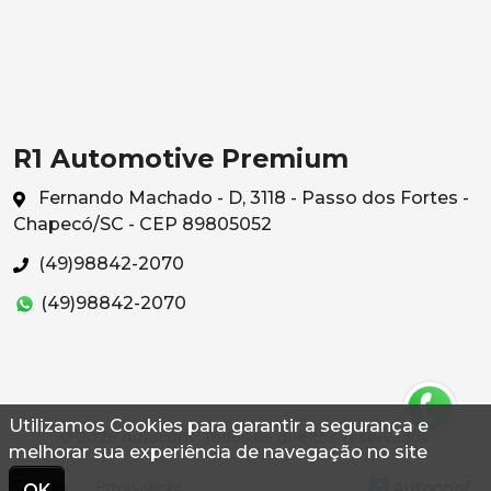
R1 Automotive Premium
Fernando Machado - D, 3118 - Passo dos Fortes -
Chapecó/SC - CEP 89805052
(49)98842-2070
(49)98842-2070
Utilizamos Cookies para garantir a segurança e
© 2026 Autoconf. Todos os direitos reservados.
melhorar sua experiência de navegação no site
Termos
Privacidade
OK