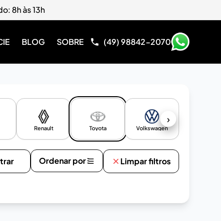
do: 8h às 13h
CIE
BLOG
SOBRE
(49) 98842-2070
›
Renault
Toyota
Volkswagen
Ordenar por
ltrar
Limpar filtros