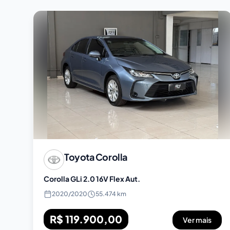
Toyota
Corolla
Corolla GLi 2.0 16V Flex Aut.
2020
/
2020
55.474 km
R$ 119.900,00
Ver mais